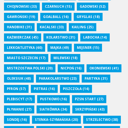
CHOJNOWSKI
(33)
CZARNUCH
(15)
GADOWSKI
(52)
GAWROŃSKI
(19)
GOALBALL
(16)
GRYGLAS
(18)
HANDBIKE
(31)
KACALSKI
(33)
KAILING
(25)
KAŹMIERCZAK
(45)
KOLARSTWO
(31)
LABOCHA
(14)
LEKKOATLETYKA
(60)
MAJKA
(49)
MEJSNER
(15)
MIASTO SZCZECIN
(17)
MILEWSKI
(18)
MISTRZOSTWA POLSKI
(20)
NICPOŃ
(16)
OKONIEWSKI
(41)
OLEKSIUK
(48)
PARAKOLARSTWO
(23)
PARTYKA
(31)
PFRON
(57)
PIETRAS
(16)
PISZCZOŁA
(14)
PLEBISCYT
(17)
PUSTKOWO
(16)
PZSN START
(27)
PŁYWANIE
(27)
SIATKÓWKA
(34)
SKRZYPIŃSKI
(43)
SONDEJ
(16)
STENKA-SZYMAŃSKA
(20)
STRZELECTWO
(38)